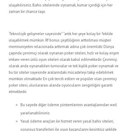
ulaşabilirsiniz. Bahis sitelerinde oynamak, kumar içerdiği için her
zaman bir chance taşır.
Bahis Siteleri Ve Mobil Uyum
Teknolojik gelişmeler sayesinde” “artık her şeye kolay bir ?ekilde
ulaşabilmek mümkün. Rf bonus çeşitliliğinin arttırılması müşteri
memnuniyetini relacionada arttırmak adına çok önemlidir. Dünya
çapında çevrimiçi olarak oynanan poker siteleri, hızlı ve kolay erişim
imkanı veren ünlü oyun siteleri olarak kabul edilmektedir. Çevrimiçi
olarak anda oynanabilen turnuvalar ve tek kişilik poker oynamak ve
bu tür siteler sayesinde aralarındaki mücadeleyi takip edebilmek
mümkün olmaktadır. En çok tercih edilen ve popüler olan çevrimiçi
poker sitesi, uluslararası alanda oyuncuların zenginliğini garanti
etmektedir.
Bu sayede diğer ödeme yöntemlerinin avantajlarından weil
yararlanabilirsiniz.
Yasal ödeme araçları ile hizmet veren yasal bahis siteleri,
sorunsuz transferleri ile oyun kazançlarını kesintisiz şekilde