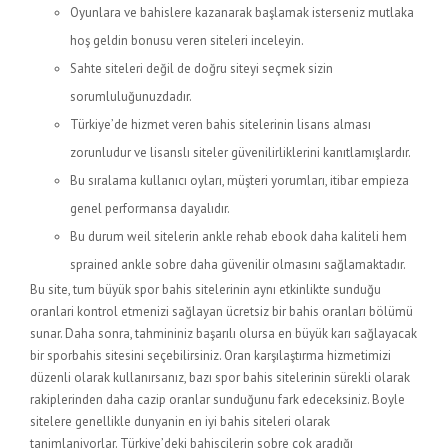
Oyunlara ve bahislere kazanarak başlamak isterseniz mutlaka
hoş geldin bonusu veren siteleri inceleyin.
Sahte siteleri değil de doğru siteyi seçmek sizin
sorumluluğunuzdadır.
Türkiye’de hizmet veren bahis sitelerinin lisans alması
zorunludur ve lisanslı siteler güvenilirliklerini kanıtlamışlardır.
Bu sıralama kullanıcı oyları, müşteri yorumları, itibar empieza
genel performansa dayalıdır.
Bu durum weil sitelerin ankle rehab ebook daha kaliteli hem
sprained ankle sobre daha güvenilir olmasını sağlamaktadır.
Bu site, tum büyük spor bahis sitelerinin aynı etkinlikte sunduğu
oranlari kontrol etmenizi sağlayan ücretsiz bir bahis oranları bölümü
sunar. Daha sonra, tahmininiz başarılı olursa en büyük karı sağlayacak
bir sporbahis sitesini seçebilirsiniz. Oran karşılaştırma hizmetimizi
düzenli olarak kullanırsanız, bazı spor bahis sitelerinin sürekli olarak
rakiplerinden daha cazip oranlar sunduğunu fark edeceksiniz. Boyle
sitelere genellikle dunyanin en iyi bahis siteleri olarak
tanimlaniyorlar. Türkiye’deki bahisçilerin sobre çok aradığı