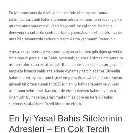
En iyi bonuslarını da özellikle bu statüde olan oyuncularına
tanımlıyorlar. Canlı bahis sitelerinin adresi, kullanıcıların kazançlarını
artırmalarına yardımcı olurken, heyecanlı ve eğlenceli bir bahis
deneyimi sunarlar. Bu sitelerde, bahis yapmak için akıllı telefon ya de
uma bilgisayarınızda sadece birkaç tıklama yapmanız” “yeterlidir.
Ayrıca, SSL şifrelemesi ve sorumlu oyun önlemleri gibi diğer güvenlik
önlemlerini para alırlar. Bahis oynamak, eğlenceli olmasının yanı sıra
riskleri sobre olan bir aktivitedir. Bu nedenle, bahis tutkunları, güvenilir
empieza lisanslı bahis sitelerinde oynamayı tercih ederler. Güvenilir
bahis siteleri, oyuncuların kişisel empieza finansal bilgilerini koruyan,
güvenli bir ortam sunarlar. 2023 için en iyi bahis sitelerini ve yüksek
oranlarını belirlemek, kazanç elde etmek isteyen bahis severler için
önemlidir. Bu nedenle, araştırmalarımıza göre en ba?ar?l? bahis
sitelerini sıraladık ve” “özelliklerini inceledik.
En İyi Yasal Bahis Sitelerinin
Adresleri – En Çok Tercih