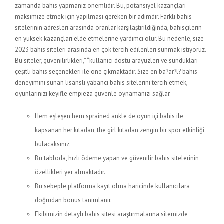
zamanda bahis yapmanız önemlidir. Bu, potansiyel kazançları
maksimize etmek için yapılması gereken bir adımdır. Farklı bahis
sitelerinin adresleri arasında oranlar karşılaştırıldığında, bahisçilerin
en yüksek kazançları elde etmelerine yardımcı olur. Bu nedenle, size
2023 bahis siteleri arasında en çok tercih edilenleri sunmak istiyoruz.
Bu siteler, güvenilirlikleri,” “kullanıcı dostu arayüzleri ve sundukları
çeşitli bahis seçenekleri ile öne çıkmaktadır. Size en ba?ar?l? bahis
deneyimini sunan lisanslı yabancı bahis sitelerini tercih etmek,
oyunlarınızı keyifle empieza güvenle oynamanızı sağlar.
Hem eşleşen hem sprained ankle de oyun içi bahis ile
kapsanan her kıtadan, the girl kıtadan zengin bir spor etkinliği
bulacaksınız.
Bu tabloda, hızlı ödeme yapan ve güvenilir bahis sitelerinin
özellikleri yer almaktadır.
Bu sebeple platforma kayıt olma haricinde kullanıcılara
doğrudan bonus tanımlanır.
Ekibimizin detaylı bahis sitesi araştırmalarına sitemizde