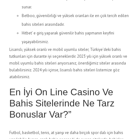
sunar.
Betboo, güvenilirliği ve yüksek oranları ile en çok tercih edilen
bahis siteleri arasındadır.
Hitbet’ e giriş yaparak güvenilir bahis yapmanın keyfini
yaşayabilirsiniz.
Lisanslı, yüksek oranlı ve mobil uyumlu siteler, Türkiye’deki bahis
tutkunları için durante iyi seçeneklerdir. 2023 yılı için yüksek oranlı ve
mobil uyumlu bahis siteleri arıyorsanız, önerdiğimiz siteler arasında
bulabilirsiniz. 2024 yılı içinse, lisanslı bahis siteleri listemize göz
atabilirsiniz.
En İyi On Line Casino Ve
Bahis Sitelerinde Ne Tarz
Bonuslar Var?”
Futbol, basketbol, tenis, ​​at yarışı ve daha birçok spor dalı için bahis