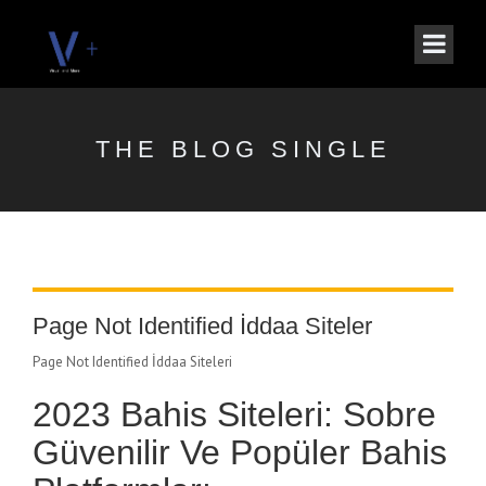
THE BLOG SINGLE
Page Not Identified İddaa Siteler
Page Not Identified İddaa Siteleri
2023 Bahis Siteleri: Sobre
Güvenilir Ve Popüler Bahis