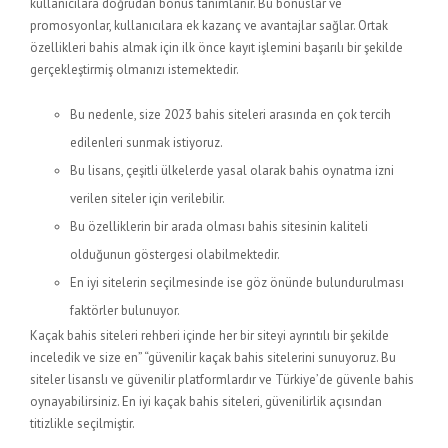
kullanıcılara doğrudan bonus tanımlanır. Bu bonuslar ve
promosyonlar, kullanıcılara ek kazanç ve avantajlar sağlar. Ortak
özellikleri bahis almak için ilk önce kayıt işlemini başarılı bir şekilde
gerçekleştirmiş olmanızı istemektedir.
Bu nedenle, size 2023 bahis siteleri arasında en çok tercih
edilenleri sunmak istiyoruz.
Bu lisans, çeşitli ülkelerde yasal olarak bahis oynatma izni
verilen siteler için verilebilir.
Bu özelliklerin bir arada olması bahis sitesinin kaliteli
olduğunun göstergesi olabilmektedir.
En iyi sitelerin seçilmesinde ise göz önünde bulundurulması
faktörler bulunuyor.
Kaçak bahis siteleri rehberi içinde her bir siteyi ayrıntılı bir şekilde
inceledik ve size en” “güvenilir kaçak bahis sitelerini sunuyoruz. Bu
siteler lisanslı ve güvenilir platformlardır ve Türkiye’de güvenle bahis
oynayabilirsiniz. En iyi kaçak bahis siteleri, güvenilirlik açısından
titizlikle seçilmiştir.