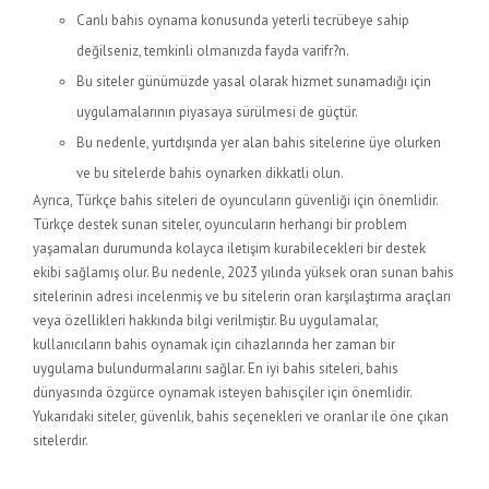
Canlı bahis oynama konusunda yeterli tecrübeye sahip
değilseniz, temkinli olmanızda fayda varifr?n.
Bu siteler günümüzde yasal olarak hizmet sunamadığı için
uygulamalarının piyasaya sürülmesi de güçtür.
Bu nedenle, yurtdışında yer alan bahis sitelerine üye olurken
ve bu sitelerde bahis oynarken dikkatli olun.
Ayrıca, Türkçe bahis siteleri de oyuncuların güvenliği için önemlidir.
Türkçe destek sunan siteler, oyuncuların herhangi bir problem
yaşamaları durumunda kolayca iletişim kurabilecekleri bir destek
ekibi sağlamış olur. Bu nedenle, 2023 yılında yüksek oran sunan bahis
sitelerinin adresi incelenmiş ve bu sitelerin oran karşılaştırma araçları
veya özellikleri hakkında bilgi verilmiştir. Bu uygulamalar,
kullanıcıların bahis oynamak için cihazlarında her zaman bir
uygulama bulundurmalarını sağlar. En iyi bahis siteleri, bahis
dünyasında özgürce oynamak isteyen bahisçiler için önemlidir.
Yukarıdaki siteler, güvenlik, bahis seçenekleri ve oranlar ile öne çıkan
sitelerdir.
Q: 2023 Bahis Siteleri Hangileridir?