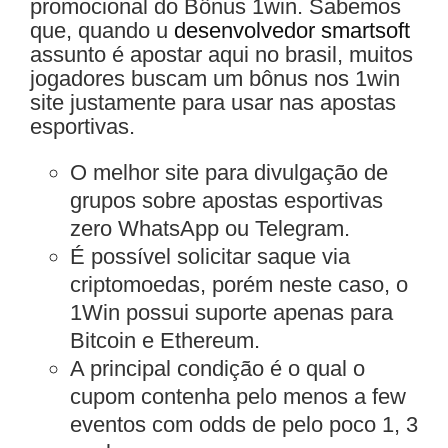
promocional do Bônus 1win. Sabemos
que, quando u
desenvolvedor smartsoft
assunto é apostar aqui no brasil, muitos
jogadores buscam um bônus nos 1win
site justamente para usar nas apostas
esportivas.
O melhor site para divulgação de
grupos sobre apostas esportivas
zero WhatsApp ou Telegram.
É possível solicitar saque via
criptomoedas, porém neste caso, o
1Win possui suporte apenas para
Bitcoin e Ethereum.
A principal condição é o qual o
cupom contenha pelo menos a few
eventos com odds de pelo poco 1, 3