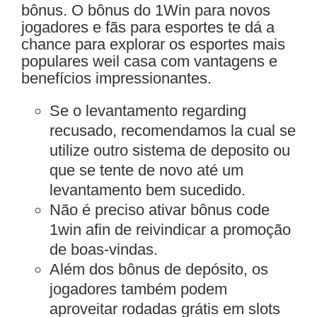
bônus. O bônus do 1Win para novos
jogadores e fãs para esportes te dá a
chance para explorar os esportes mais
populares weil casa com vantagens e
benefícios impressionantes.
Se o levantamento regarding
recusado, recomendamos la cual se
utilize outro sistema de deposito ou
que se tente de novo até um
levantamento bem sucedido.
Não é preciso ativar bônus code
1win afin de reivindicar a promoção
de boas-vindas.
Além dos bônus de depósito, os
jogadores também podem
aproveitar rodadas grátis em slots