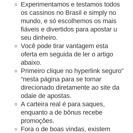
Experimentamos e testamos todos
os cassinos no Brasil e simply no
mundo, e só escolhemos os mais
fiáveis e divertidos para apostar u
seu dinheiro.
Você pode tirar vantagem esta
oferta em seguida de ler o artigo
abaixo.
Primeiro clique no hyperlink seguro”
“nesta página para se tornar
direcionado diretamente ao site da
odaie de apostas.
A carteira real é para saques,
enquanto a de bônus recebe
promoções.
Fora o de boas vindas, existem