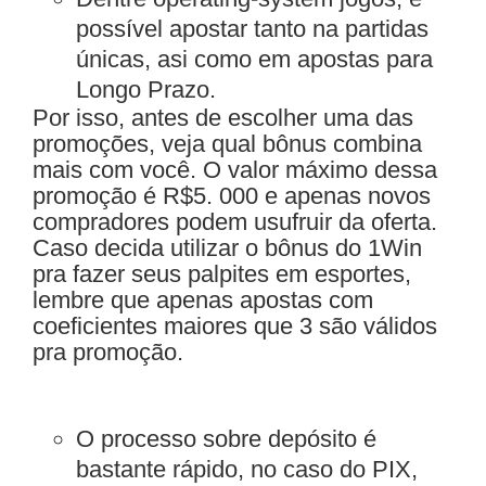
possível apostar tanto na partidas
únicas, asi como em apostas para
Longo Prazo.
Por isso, antes de escolher uma das
promoções, veja qual bônus combina
mais com você. O valor máximo dessa
promoção é R$5. 000 e apenas novos
compradores podem usufruir da oferta.
Caso decida utilizar o bônus do 1Win
pra fazer seus palpites em esportes,
lembre que apenas apostas com
coeficientes maiores que 3 são válidos
pra promoção.
Introdução Ao Bônus De Cassino 1win
O processo sobre depósito é
bastante rápido, no caso do PIX,