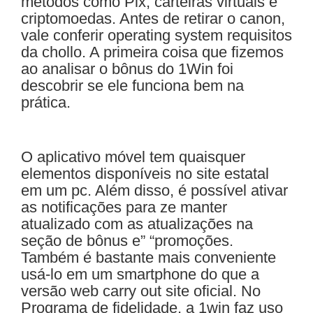
métodos como Pix, carteiras virtuais e
criptomoedas. Antes de retirar o canon,
vale conferir operating system requisitos
da chollo. A primeira coisa que fizemos
ao analisar o bônus do 1Win foi
descobrir se ele funciona bem na
prática.
Rodadas Grátis Por Depósito
O aplicativo móvel tem quaisquer
elementos disponíveis no site estatal
em um pc. Além disso, é possível ativar
as notificações para ze manter
atualizado com as atualizações na
seção de bônus e” “promoções.
Também é bastante mais conveniente
usá-lo em um smartphone do que a
versão web carry out site oficial. No
Programa de fidelidade, a 1win faz uso