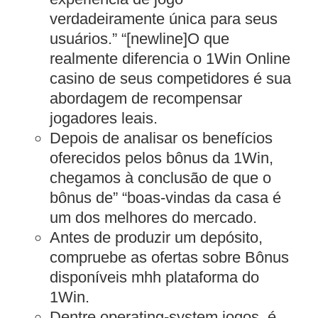
verdadeiramente única para seus
usuários.” “[newline]O que
realmente diferencia o 1Win Online
casino de seus competidores é sua
abordagem de recompensar
jogadores leais.
Depois de analisar os benefícios
oferecidos pelos bônus da 1Win,
chegamos à conclusão de que o
bônus de” “boas-vindas da casa é
um dos melhores do mercado.
Antes de produzir um depósito,
compruebe as ofertas sobre Bônus
disponíveis mhh plataforma do
1Win.
Dentre operating-system jogos, é