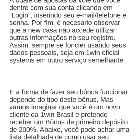
A odaie de apostas da voie que você
dentre com sua conta clicando em
“Login”, inserindo seu e-mail/telefone e
senha. Por fim, é necesario observar
que a new casa não accede utilizar
outras informações no seu registro.
Assim, sempre se foncier usando seus
dados pessoais, seja em 1win oficial
systems em outro serviço semelhante.
Como Se Deliberar Utilizando O Bonus
Code 1win Zero Cassino?
E a forma de fazer seu bônus funcionar
depende do tipo deste bônus. Mas
vamos imaginar que você é um novo
cliente da 1win Brasil e pretende
receber um Bônus de primeiro depósito
de 200%. Abaixo, você pode achar uma
lista detalhada de como usar seu