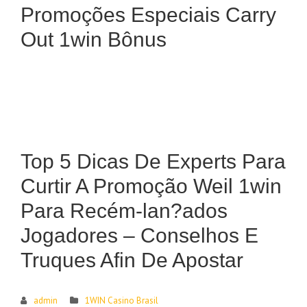
Promoções Especiais Carry
Out 1win Bônus
Como Posso Usar E Sacar Meu Bônus:
Guia Completo Weil Donaldbet
O Que Vou Encontrar Zero Site 1win?
Top 5 Dicas De Experts Para
Curtir A Promoção Weil 1win
Para Recém-lan?ados
Jogadores – Conselhos E
Truques Afin De Apostar
admin
1WIN Casino Brasil