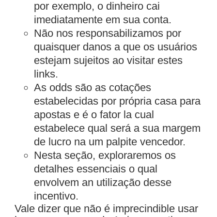
por exemplo, o dinheiro cai
imediatamente em sua conta.
Não nos responsabilizamos por
quaisquer danos a que os usuários
estejam sujeitos ao visitar estes
links.
As odds são as cotações
estabelecidas por própria casa para
apostas e é o fator la cual
estabelece qual será a sua margem
de lucro na um palpite vencedor.
Nesta seção, exploraremos os
detalhes essenciais o qual
envolvem an utilização desse
incentivo.
Vale dizer que não é imprecindible usar