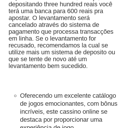
depositando three hundred reais você
terá uma banca para 600 reais pra
apostar. O levantamento será
cancelado através do sistema de
pagamento que processa transacções
em linha. Se o levantamento for
recusado, recomendamos la cual se
utilize mais um sistema de deposito ou
que se tente de novo até um
levantamento bem sucedido.
Código Promocional 1win – Como
Ativar At The Utilizar O Bônus?
Oferecendo um excelente catálogo
de jogos emocionantes, com bônus
incríveis, este cassino online se
destaca por proporcionar uma
experiência de jogo