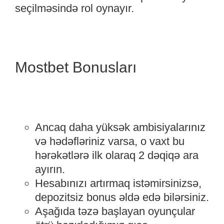
seçilməsində rol oynayır.
Qumarın Gələcəyi: Pinup Azərbaycan
Ekspertlərindən Yeniliklər Və Proqnozlar
Mostbet Bonusları
Mostbet Qeydiyyat Bonusunu Əldə Edin
Və Itirmədən Qazanın
Ancaq daha yüksək ambisiyalarınız
və hədəfləriniz varsa, o vaxt bu
hərəkətlərə ilk olaraq 2 dəqiqə ara
ayırın.
Hesabınızı artırmaq istəmirsinizsə,
depozitsiz bonus əldə edə bilərsiniz.
Aşağıda təzə başlayan oyunçular