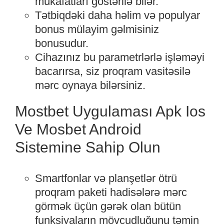
mükafatları göstərilə bilər.
Tətbiqdəki daha həlim və populyar
bonus mülayim gəlmisiniz
bonusudur.
Cihazınız bu parametrlərlə işləməyi
bacarırsa, siz proqram vasitəsilə
mərc oynaya bilərsiniz.
Mostbet Uygulaması Apk Ios
Ve Mosbet Android
Sistemine Sahip Olun
Smartfonlar və planşetlər ötrü
proqram paketi hadisələrə mərc
görmək üçün gərək olan bütün
funksiyaların mövcudluğunu təmin