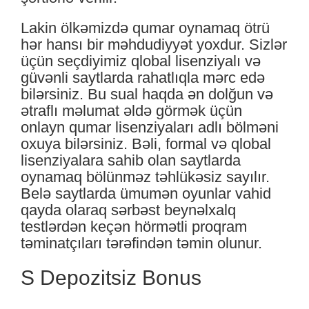
Lakin ölkəmizdə qumar oynamaq ötrü
hər hansı bir məhdudiyyət yoxdur. Sizlər
üçün seçdiyimiz qlobal lisenziyalı və
güvənli saytlarda rahatlıqla mərc edə
bilərsiniz. Bu sual haqda ən dolğun və
ətraflı məlumat əldə görmək üçün
onlayn qumar lisenziyaları adlı bölməni
oxuya bilərsiniz. Bəli, formal və qlobal
lisenziyalara sahib olan saytlarda
oynamaq bölünməz təhlükəsiz sayılır.
Belə saytlarda ümumən oyunlar vahid
qayda olaraq sərbəst beynəlxalq
testlərdən keçən hörmətli proqram
təminatçıları tərəfindən təmin olunur.
S Depozitsiz Bonus