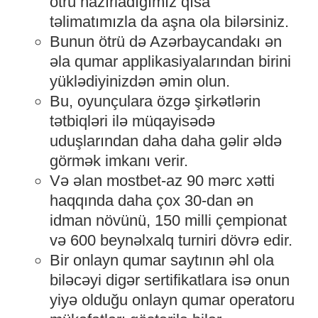
ötrü hazırladığımız qısa
təlimatımızla da aşna ola bilərsiniz.
Bunun ötrü də Azərbaycandakı ən
əla qumar applikasiyalarından birini
yüklədiyinizdən əmin olun.
Bu, oyunçulara özgə şirkətlərin
tətbiqləri ilə müqayisədə
uduşlarından daha daha gəlir əldə
görmək imkanı verir.
Və əlan mostbet-az 90 mərc xətti
haqqında daha çox 30-dan ən
idman növünü, 150 milli çempionat
və 600 beynəlxalq turniri dövrə edir.
Bir onlayn qumar saytının əhl ola
biləcəyi digər sertifikatlara isə onun
yiyə olduğu onlayn qumar operatoru