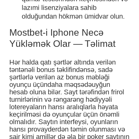
lazımi lisenziyalara sahib
olduğundan hökmən ümidvar olun.
Mostbet-i Iphone Necə
Yükləmək Olar — Təlimat
Hər halda qatı şərtlər altında verilən
təntənəli bonus təklifindənsə, sadə
şərtlərlə verilən az bonus məbləği
oyunçu üçündaha məqsədəuyğun
hesab oluna bilər. Sayt tərəfindən frirol
turnirlərinin və rəngarəng hədiyyəli
lotereyaların hansı aralıqlarla həyata
keçirilməsi də oyunçular üçün önəmli
olmalıdır. Saytın interfeysi, oyunların
hansı provayderdən təmin olunması və
sair kimi amillər də əla bir poker saytının