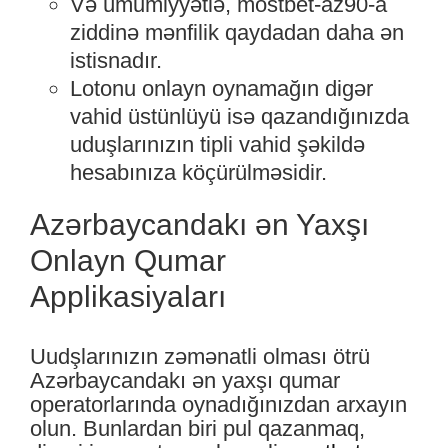
Və ümumiyyətlə, mostbet-az90-a
ziddinə mənfilik qaydadan daha ən
istisnadır.
Lotonu onlayn oynamağın digər
vahid üstünlüyü isə qazandığınızda
uduşlarınızın tipli vahid şəkildə
hesabınıza köçürülməsidir.
Azərbaycandakı ən Yaxşı
Onlayn Qumar
Applikasiyaları
Uudşlarınızın zəmənatli olması ötrü
Azərbaycandakı ən yaxşı qumar
operatorlarında oynadığınızdan arxayın
olun. Bunlardan biri pul qazanmaq,