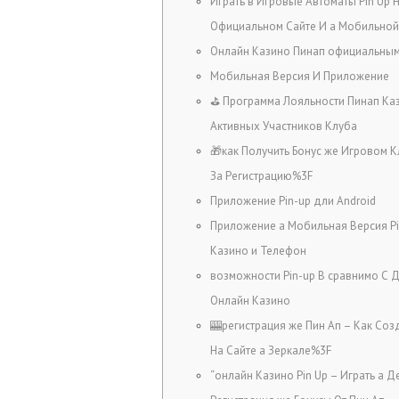
Играть в Игровые Автоматы Pin Up 
Официальном Сайте И а Мобильной
Онлайн Казино Пинап официальным
Мобильная Версия И Приложение
⛳ Программа Лояльности Пинап Ка
Активных Участников Клуба
🎁как Получить Бонус же Игровом К
За Регистрацию%3F
Приложение Pin-up дли Android
Приложение а Мобильная Версия Pi
Казино и Телефон
возможности Pin-up В сравнимо С 
Онлайн Казино
🎰регистрация же Пин Ап – Как Соз
На Сайте а Зеркале%3F
“онлайн Казино Pin Up – Играть а 