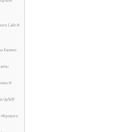
нтор%3A
ого Сайт И
сы Казино
ианты
оматы И
in Up%3F
е Игрового