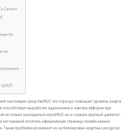
Со Своего
3F
ение На
в же
рсональные
n Up%3F
авят настоящие средства%2C что гораздо повышает уровень азарта
ые способствует выработке адреналина и чувства эйфории при
ый не только насладиться игрой%2C но и сорвать крупный джекпот.
ка нет никакой посетить официальную страницу онлайн казино
ан. Такая проблема возникает из-за блокировки азартных ресурсов