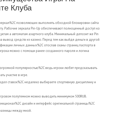
те Клуба
х зеркал%2C позволяющих выполнять обходной блокировки сайта
ату. Рабочие зеркала Pin-Up обеспечивают полноценный доступ ко
там а автоматам азартного клуба. Минимальный депозит же Pin
а вывод средств из казино. Перед тем как выйдя деньги в другой
фикации личных данных%2C отослав сканы страниц паспорта в
 игрока можно с помощи ранее созданного пароля и логина
я огромной популярностью%2C ведь игроки любят предсказывать
ть участие в игре.
здел ставок%2C недалеко выбираете спортивную дисциплину и
игровом полутемном можно выводить минимумом 500RUB.
ункционал%2C дизайн и интерфейс оригинальной страницы%2C
 разницы между мной.