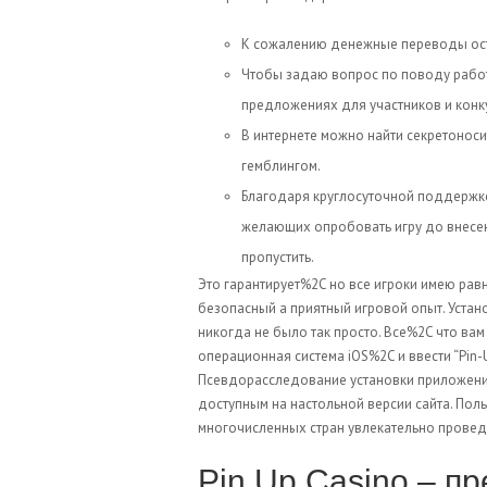
К сожалению денежные переводы оста
Чтобы задаю вопрос по поводу работ
предложениях для участников и конк
В интернете можно найти секретоноси
гемблингом.
Благодаря круглосуточной поддержк
желающих опробовать игру до внесе
пропустить.
Это гарантирует%2C но все игроки имею ра
безопасный а приятный игровой опыт. Устан
никогда не было так просто. Все%2C что вам
операционная система iOS%2C и ввести “Pin-
Псевдорасследование установки приложения
доступным на настольной версии сайта. Пол
многочисленных стран увлекательно провед
Pin Up Casino – п