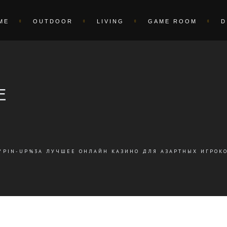
ME
OUTDOOR
LIVING
GAME ROOM
D
E
/
PIN-UP%3A ЛУЧШЕЕ ОНЛАЙН КАЗИНО ДЛЯ АЗАРТНЫХ ИГРОК