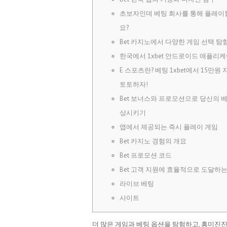
초보자인데 베팅 회사를 통해 플레이
요?
Bet 카지노에서 다양한 게임 선택 탐
한국에서 1xbet 안드로이드 애플리
E 스포츠란? 베팅 1xbet에서 15만원
토토하자!
Bet 보너스와 프로모션으로 당신의 베
상시키기
앱에서 제공되는 즉시 플레이 게임
Bet 카지노 경험의 개요
Bet 프로모션 코드
Bet 고객 지원에 효율적으로 도달하는
라이브 베팅
사이트
더 많은 게임과 베팅 옵션을 탐험하고, 흥미진