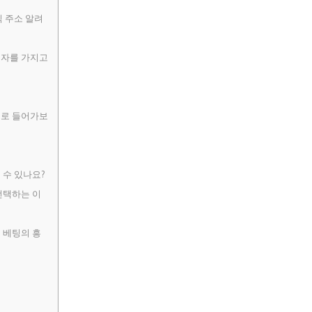
식 주소 알려
용자를 가지고
으로 들어가보
 수 있나요?
 선택하는 이
즉석 베팅의 흥