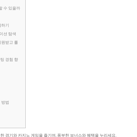
할 수 있을까
험하기
케이션 탐색
 지원받고 롤
팅 경험 향
 방법
진한 경기와 카지노 게임을 즐기며, 풍부한 보너스와 혜택을 누리세요.