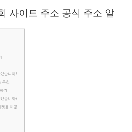
우회 사이트 주소 공식 주소 알
여
 있습니까?
트 추천
팅하기
 있습니까?
 마켓을 제공