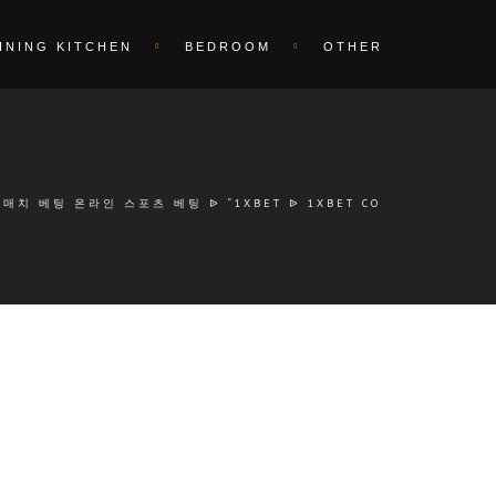
INING KITCHEN
BEDROOM
OTHER
매치 베팅 온라인 스포츠 베팅 ᐉ “1XBET ᐉ 1XBET CO