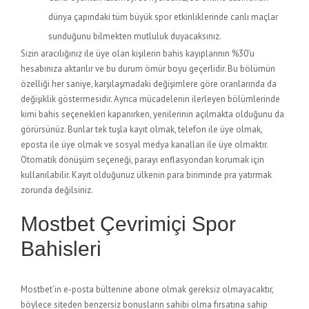
dünya çapındaki tüm büyük spor etkinliklerinde canlı maçlar
sunduğunu bilmekten mutluluk duyacaksınız.
Sizin aracılığınız ile üye olan kişilerin bahis kayıplarının %30’u
hesabınıza aktarılır ve bu durum ömür boyu geçerlidir. Bu bölümün
özelliği her saniye, karşılaşmadaki değişimlere göre oranlarında da
değişiklik göstermesidir. Ayrıca mücadelenin ilerleyen bölümlerinde
kimi bahis seçenekleri kapanırken, yenilerinin açılmakta olduğunu da
görürsünüz. Bunlar tek tuşla kayıt olmak, telefon ile üye olmak,
eposta ile üye olmak ve sosyal medya kanalları ile üye olmaktır.
Otomatik dönüşüm seçeneği, parayı enflasyondan korumak için
kullanılabilir. Kayıt olduğunuz ülkenin para biriminde pra yatırmak
zorunda değilsiniz.
Mostbet Çevrimiçi Spor
Bahisleri
Mostbet’in e-posta bültenine abone olmak gereksiz olmayacaktır,
böylece siteden benzersiz bonusların sahibi olma fırsatına sahip