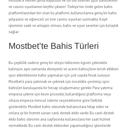
Mostbet’e hemen şimdi kaydolun ve on the internet spor bahislerinin
ve casino oyunlarının keyfini çıkarın! Türkiye’nin önde gelen bahis
platformlarından biri olan bu platform, kullanıcılarına geniş bir bahis
yelpazesi ve eğlenceli on line casino oyunları sunmakta. Kayıt
işleminin sade ve anlaşılır olması, bahis ve oyun severler için kolaylık
sağlar.
Mostbet’te Bahis Türleri
Bu çeşitlilik sadece geniş bir izleyici kitlesinin ilgisini çekmekle
kalmıyor, aynı zamanda deneyimli ve acemi bahisçilere tercih ettikleri
spor etkinliklerine bahis yapmaları için çok sayıda fırsat sunuyor.
Mostbet’e para yatırmak ve çekmek için öncelikle çevrimiçi spor
bahisleri kuruluşunda bir hesap oluşturmanız gerekir. Para yatırma
empieza çekme için kesin prosedür, kullandığınız platforma veya
cihaza empieza mevcut ödeme seçeneklerine göre farklılık
gösterebilir. Mostbet bahis sitesinde kullanıcılara hitap eden ve
onlara iyi bir hizmet sunan canlı destek ekibi vardır. Bu canlı destek
ekibi bahis sitesinin ana sayfasında kullanıcılara her saat hizmet
vermektedir. Bu canlı destek ekibinden yapamadığınız işlemlerde