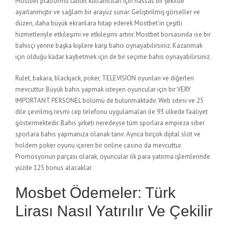
Mostbet platformu tablet kullanıcıları için hassas bir şekilde
ayarlanmıştır ve sağlam bir arayüz sunar. Geliştirilmiş görseller ve
düzen, daha büyük ekranlara hitap ederek Mostbet’in çeşitli
hizmetleriyle etkileşimi ve etkileşimi artırır. Mostbet borsasında ise bir
bahisçi yerine başka kişilere karşı bahis oynayabilirsiniz. Kazanmak
için olduğu kadar kaybetmek için de bir seçime bahis oynayabilirsiniz.
Rulet, bakara, blackjack, poker, TELEVISION oyunları ve diğerleri
mevcuttur. Büyük bahis yapmak isteyen oyuncular için bir VERY
IMPORTANT PERSONEL bölümü de bulunmaktadır. Web sitesi ve 25
dile çevrilmiş resmi cep telefonu uygulamaları ile 93 ülkede faaliyet
göstermektedir. Bahis şirketi neredeyse tüm sporlara empieza siber
sporlara bahis yapmanıza olanak tanır. Ayrıca birçok dijital slot ve
holdem poker oyunu içeren bir online casino da mevcuttur.
Promosyonun parçası olarak, oyuncular ilk para yatırma işlemlerinde
yüzde 125 bonus alacaklar.
Mosbet Ödemeler: Türk
Lirası Nasıl Yatırılır Ve Çekilir