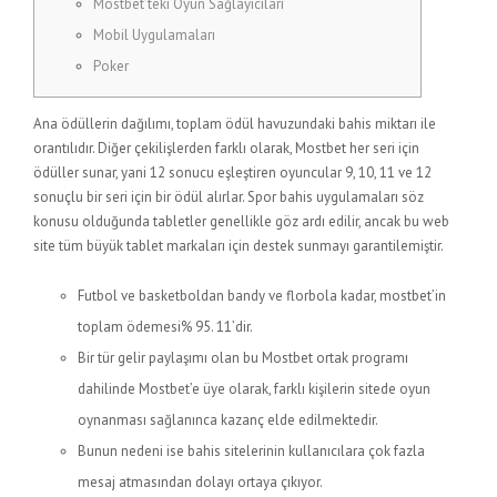
Mostbet’teki Oyun Sağlayıcıları
Mobil Uygulamaları
Poker
Ana ödüllerin dağılımı, toplam ödül havuzundaki bahis miktarı ile
orantılıdır. Diğer çekilişlerden farklı olarak, Mostbet her seri için
ödüller sunar, yani 12 sonucu eşleştiren oyuncular 9, 10, 11 ve 12
sonuçlu bir seri için bir ödül alırlar. Spor bahis uygulamaları söz
konusu olduğunda tabletler genellikle göz ardı edilir, ancak bu web
site tüm büyük tablet markaları için destek sunmayı garantilemiştir.
Futbol ve basketboldan bandy ve florbola kadar, mostbet’in
toplam ödemesi% 95. 11’dir.
Bir tür gelir paylaşımı olan bu Mostbet ortak programı
dahilinde Mostbet’e üye olarak, farklı kişilerin sitede oyun
oynanması sağlanınca kazanç elde edilmektedir.
Bunun nedeni ise bahis sitelerinin kullanıcılara çok fazla
mesaj atmasından dolayı ortaya çıkıyor.