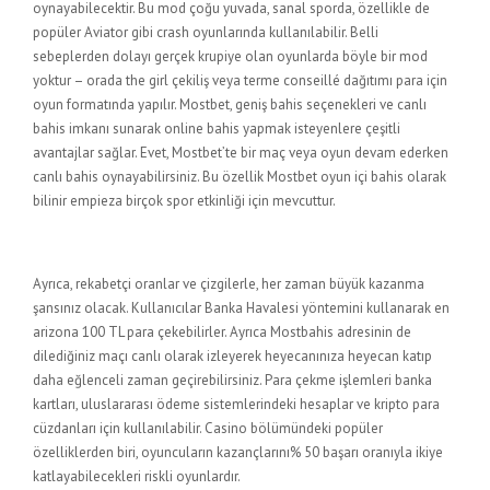
oynayabilecektir. Bu mod çoğu yuvada, sanal sporda, özellikle de
popüler Aviator gibi crash oyunlarında kullanılabilir. Belli
sebeplerden dolayı gerçek krupiye olan oyunlarda böyle bir mod
yoktur – orada the girl çekiliş veya terme conseillé dağıtımı para için
oyun formatında yapılır. Mostbet, geniş bahis seçenekleri ve canlı
bahis imkanı sunarak online bahis yapmak isteyenlere çeşitli
avantajlar sağlar. Evet, Mostbet’te bir maç veya oyun devam ederken
canlı bahis oynayabilirsiniz. Bu özellik Mostbet oyun içi bahis olarak
bilinir empieza birçok spor etkinliği için mevcuttur.
Nasıl Giriş Yapılır?
Ayrıca, rekabetçi oranlar ve çizgilerle, her zaman büyük kazanma
şansınız olacak. Kullanıcılar Banka Havalesi yöntemini kullanarak en
arizona 100 TL para çekebilirler. Ayrıca Mostbahis adresinin de
dilediğiniz maçı canlı olarak izleyerek heyecanınıza heyecan katıp
daha eğlenceli zaman geçirebilirsiniz. Para çekme işlemleri banka
kartları, uluslararası ödeme sistemlerindeki hesaplar ve kripto para
cüzdanları için kullanılabilir. Casino bölümündeki popüler
özelliklerden biri, oyuncuların kazançlarını% 50 başarı oranıyla ikiye
katlayabilecekleri riskli oyunlardır.