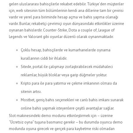
gelen uluslararası bahisçilerle rekabet edebilir. Türkiye’den müşteriler
için, web sitesinin tüm bölümlerinin kendi ana dillerine tam bir çevirisi
vardır ve yerel para biriminde hesap açma ve bahis yapma olanağı
vardır. Bunlar, rekabetçi çevrimiçi oyun dünyasındaki etkinlikler üzerine
oynanan bahislerdir. Counter-Strike, Dota a couple of, League of
Legends ve Valorant gibi oyunlar düzenli olarak oynanmaktadır.
Çoklu hesap, bahisçilerde ve kumarhanelerde oynama
kurallarının ciddi bir ihlalidir.
Sitede, portal ile çalışmayı zorlaştırabilecek müdahaleci
reklamlar, büyük bloklar veya garip düğmeler yoktur.
Kripto para ile para yatırma ve çekme imkanının olması da
sitenin artısı.
Mostbet, geniş bahis seçenekleri ve canlı bahis imkanı sunarak
online bahis yapmak isteyenlere çeşitli avantajlar sağlar.
Slot makinesindeki demo modunu etkinleştirmek için – üzerine
“Ücretsiz oyna” tuşuna basmanız gerekir – bu durumda oyuncu demo
modunda oyuna girecek ve gerçek para kaybetme riski olmadan