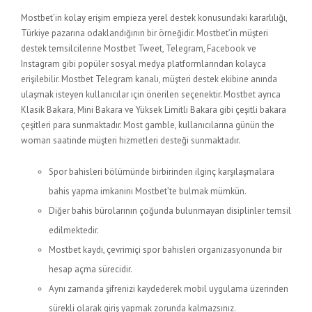
Mostbet’in kolay erişim empieza yerel destek konusundaki kararlılığı,
Türkiye pazarına odaklandığının bir örneğidir. Mostbet’in müşteri
destek temsilcilerine Mostbet Tweet, Telegram, Facebook ve
Instagram gibi popüler sosyal medya platformlarından kolayca
erişilebilir. Mostbet Telegram kanalı, müşteri destek ekibine anında
ulaşmak isteyen kullanıcılar için önerilen seçenektir. Mostbet ayrıca
Klasik Bakara, Mini Bakara ve Yüksek Limitli Bakara gibi çeşitli bakara
çeşitleri para sunmaktadır. Most gamble, kullanıcılarına günün the
woman saatinde müşteri hizmetleri desteği sunmaktadır.
Spor bahisleri bölümünde birbirinden ilginç karşılaşmalara
bahis yapma imkanını Mostbet’te bulmak mümkün.
Diğer bahis bürolarının çoğunda bulunmayan disiplinler temsil
edilmektedir.
Mostbet kaydı, çevrimiçi spor bahisleri organizasyonunda bir
hesap açma sürecidir.
Aynı zamanda şifrenizi kaydederek mobil uygulama üzerinden
sürekli olarak giriş yapmak zorunda kalmazsınız.