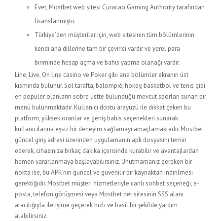
Evet, Mostbet web sitesi Curacao Gaming Authority tarafından
lisanslanmıştır.
Türkiye’den müşteriler için, web sitesinin tüm bölümlerinin
kendi ana dillerine tam bir çevirisi vardır ve yerel para
biriminde hesap açma ve bahis yapma olanağı vardır.
Line, Live, On line casino ve Poker gibi ana bölümler ekranın üst
kısmında bulunur. Sol tarafta, balompié, hokey, basketbol ve tenis gibi
en popüler olanların sobre üstte bulunduğu mevcut sporları sunan bir
menü bulunmaktadır. Kullanıcı dostu arayüzü ile dikkat çeken bu
platform, yüksek oranlar ve geniş bahis seçenekleri sunarak
kullanıcılarına eşsiz bir deneyim sağlamayı amaçlamaktadır. Mostbet
güncel giriş adresi üzerinden uygulamanın apk dosyasını temin
ederek, cihazınıza birkaç dakika içerisinde kurabilir ve avantajlardan
hemen yararlanmaya başlayabilirsiniz. Unutmamanız gereken bir
nokta ise, bu APK’nin güncel ve güvenilir bir kaynaktan indirilmesi
gerektiğidir. Mostbet müşteri hizmetleriyle canlı sohbet seçeneği, e-
posta, telefon görüşmesi veya Mostbet net sitesinin SSS alanı
aracılığıyla iletişime geçerek hızlı ve basit bir şekilde yardım
alabilirsiniz.