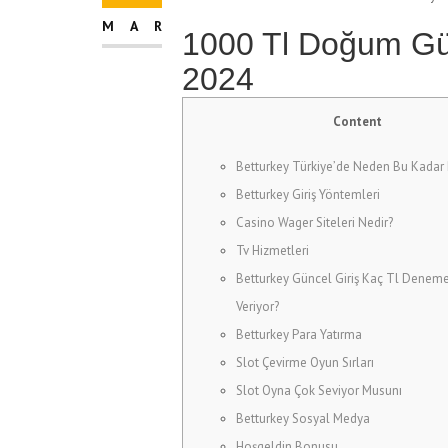
MAR
1000 Tl Doğum Gü
2024
Content
Betturkey Türkiye’de Neden Bu Kadar
Betturkey Giriş Yöntemleri
Casino Wager Siteleri Nedir?
Tv Hizmetleri
Betturkey Güncel Giriş Kaç Tl Denem
Veriyor?
Betturkey Para Yatırma
Slot Çevirme Oyun Sırları
Slot Oyna Çok Seviyor Musunı
Betturkey Sosyal Medya
Hoşgeldin Bonusu