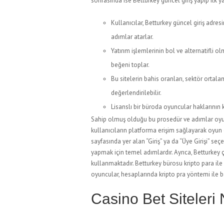
sonrasında ise Betturkey güncel giriş yapıp ilk y
Kullanıcılar, Betturkey güncel giriş adres
adımlar atarlar.
Yatırım işlemlerinin bol ve alternatifli o
beğeni toplar.
Bu sitelerin bahis oranları, sektör orta
değerlendirilebilir.
Lisanslı bir büroda oyuncular haklarının 
Sahip olmuş olduğu bu prosedür ve adımlar oyunc
kullanıcıların platforma erişim sağlayarak oyu
sayfasında yer alan “Giriş” ya da “Üye Girişi” seçen
yapmak için temel adımlardır. Ayrıca, Betturkey 
kullanmaktadır. Betturkey bürosu kripto para ile 
oyuncular, hesaplarında kripto pra yöntemi ile b
Casino Bet Siteleri