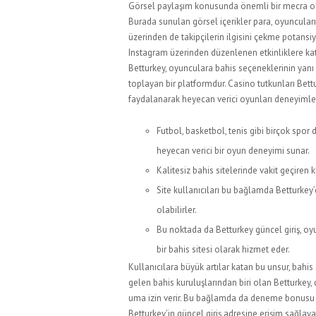
Görsel paylaşım konusunda önemli bir mecra ola
Burada sunulan görsel içerikler para, oyuncuların
üzerinden de takipçilerin ilgisini çekme potansi
Instagram üzerinden düzenlenen etkinliklere ka
Betturkey, oyunculara bahis seçeneklerinin yanı 
toplayan bir platformdur. Casino tutkunları Bet
faydalanarak heyecan verici oyunları deneyimle
Futbol, basketbol, tenis gibi birçok spor 
heyecan verici bir oyun deneyimi sunar.
Kalitesiz bahis sitelerinde vakit geçiren ku
Site kullanıcıları bu bağlamda Betturke
olabilirler.
Bu noktada da Betturkey güncel giriş, oyu
bir bahis sitesi olarak hizmet eder.
Kullanıcılara büyük artılar katan bu unsur, bahis 
gelen bahis kuruluşlarından biri olan Betturk
uma izin verir. Bu bağlamda da deneme bonusu Bet
Betturkey’in güncel giriş adresine erişim sağl