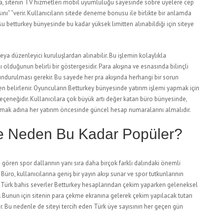
ca, sitenin TV hizmetleri mobil uyumluluğu sayesinde sobre üyelere cep
nı” “verir. Kullanıcıların sitede deneme bonusu ile birlikte bir anlamda
 betturkey bünyesinde bu kadar yüksek limitten alınabildiği için siteye
veya düzenleyici kuruluşlardan alınabilir. Bu işlemin kolaylıkla
lduğunun belirli bir göstergesidir. Para akışına ve esnasında bilinçli
ndurulması gerekir. Bu sayede her pra akışında herhangi bir sorun
belirlenir. Oyuncuların Betturkey bünyesinde yatırım işlemi yapmak için
eçeneğidir. Kullanıcılara çok büyük artı değer katan büro bünyesinde,
mak adına her yatırım öncesinde güncel hesap numaralarını almalıdır.
de Neden Bu Kadar Popüler?
i gören spor dallarının yanı sıra daha birçok farklı dalındaki önemli
Büro, kullanıcılarına geniş bir yayın akışı sunar ve spor tutkunlarının
r. Türk bahis severler Betturkey hesaplarından çekim yaparken geleneksel
. Bunun için sitenin para çekme ekranına gelerek çekim yapılacak tutarı
er. Bu nedenle de siteyi tercih eden Türk üye sayısının her geçen gün