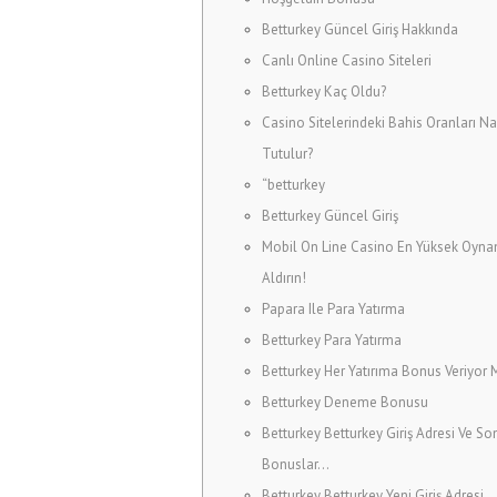
Betturkey Güncel Giriş Hakkında
Canlı Online Casino Siteleri
Betturkey Kaç Oldu?
Casino Sitelerindeki Bahis Oranları Na
Tutulur?
“betturkey
Betturkey Güncel Giriş
Mobil On Line Casino En Yüksek Oyna
Aldırın!
Papara Ile Para Yatırma
Betturkey Para Yatırma
Betturkey Her Yatırıma Bonus Veriyor 
Betturkey Deneme Bonusu
Betturkey Betturkey Giriş Adresi Ve S
Bonuslar…
Betturkey Betturkey Yeni Giriş Adresi