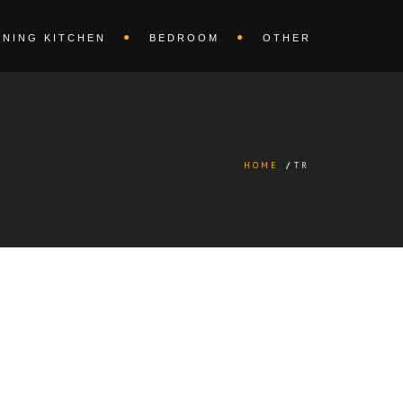
INING KITCHEN
BEDROOM
OTHER
HOME
/
TR