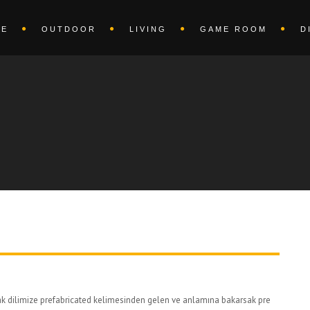
ME
OUTDOOR
LIVING
GAME ROOM
D
rsak dilimize prefabricated kelimesinden gelen ve anlamına bakarsak pre