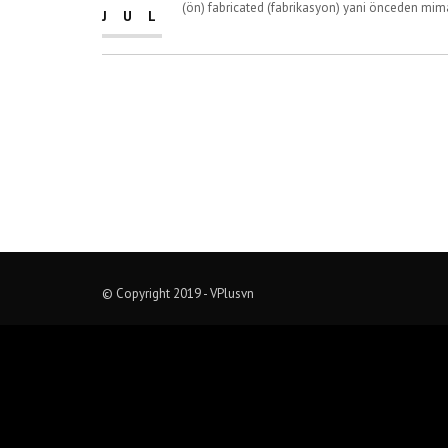
(ön) fabricated (fabrikasyon) yani önceden mimar
JUL
© Copyright 2019 - VPlusvn